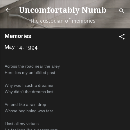
Skip to main content
Uncomfortably Numb
The custodian of memories
Memories
May 14, 1994
Across the road near the alley
Here lies my unfulfilled past
Why was I such a dreamer
Why didn’t the dreams last
An end like a rain drop
Whose beginning was fast
I lost all my virtues