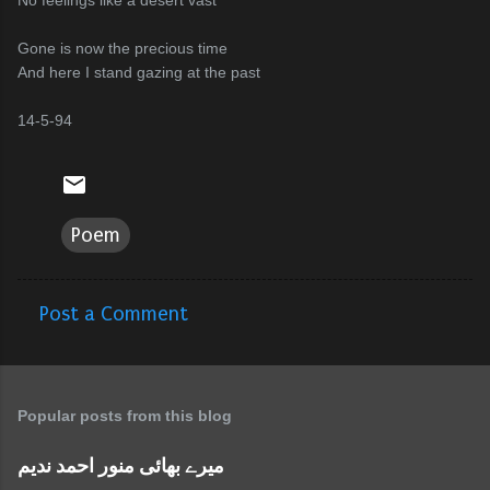
No feelings like a desert vast
Gone is now the precious time
And here I stand gazing at the past
14-5-94
Poem
Post a Comment
C
o
m
Popular posts from this blog
m
e
میرے بھائی منور احمد ندیم
n