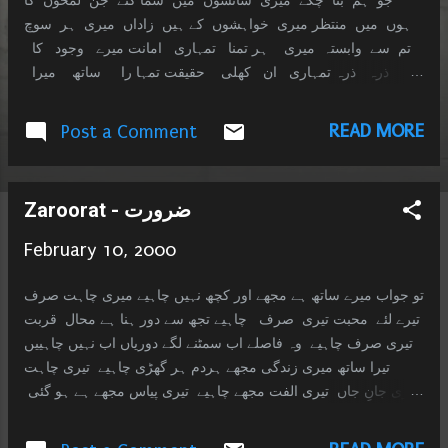
جو ہم بتا چکے میری سانسوں میں سما گئے جن لمحوں کا
ہوں میں منتظر میری خواہشوں کے ہیں زاداں میری ہر سوچ
تم سے وابستہ میری ہر تمنا تمہاری امانت میرے وجود کا
ذرہ ذرہ تمہاری ان کھلی حقیقت تمہا را ساتھ میرا
وعدہ تمہاری چاہت میری جستجو میری ہر راہگزرتم سے
شروع میری ہر منزل ہو تم
READ MORE
Post a Comment
Zaroorat - ضرورت
February 10, 2000
تو جواب میرے ساتھ ہے مجھے اور کچھ نہیں چاہیے میری چاہت صرف
تیرے لئے محبت تیری صرف چاہیے تجھ سے دور ہنا ہے محال قربت
تیری صرف چاہیے وہ فاصلے اب سمٹنے لگے دوریاں اب نہیں چاہییں
تیرا ساتھ میری زندگی مجھے ہردم ہر گھڑی چاہیے تیری چاہت
میری جانِ جاں تیری الفت مجھے چاہیے تیری پیاس مجھے ہے ہو گئی
تیرا احساس مجھے چاہیے