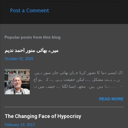
Post a Comment
C
o
m
Popular posts from this blog
m
e
میرے بھائی منور احمد ندیم
n
October 02, 2025
t
s
اک ایسی دنیا کا تصور کرنا جہاں بھائی جان منور نہیں
رہے بہت مشکل ہے، لیکن حقیقت یہی ہے کہ ہم آج
اسی دنیا میں ہیں۔ مجھے ایسا لگتا ہے جیسے میں نے
اپنے والد کو دوسری بار کھو دیا ہو۔ وہ ہمیشہ میرے
READ MORE
ساتھ تھے، ایک ایسا سہارا جس سے میں ہر مشکل
فیصلے میں مشورہ کرتا۔ جب بھی میں ڈگمگاتا، وہ
مجھے تھام لیتے۔ ہر دو ہفتے بعد وہ فون کرتے اور
The Changing Face of Hypocrisy
صرف یہ پوچھتے: “سب ٹھیک ہے؟ تم ٹھیک ہو؟” میں
February 19, 2013
بھی ان کی خیریت دریافت کرنے کی کوشش کرتا،