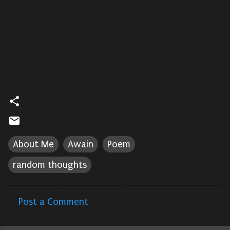
About Me
Awain
Poem
random thoughts
Post a Comment
C
o