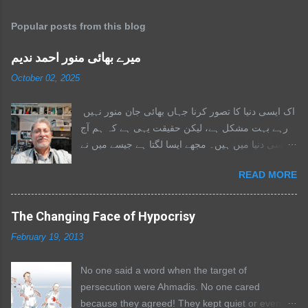
m
Popular posts from this blog
m
e
میرے بھائی منور احمد ندیم
n
October 02, 2025
t
s
اک ایسی دنیا کا تصور کرنا جہاں بھائی جان منور نہیں
رہے بہت مشکل ہے، لیکن حقیقت یہی ہے کہ ہم آج
اسی دنیا میں ہیں۔ مجھے ایسا لگتا ہے جیسے میں نے
اپنے والد کو دوسری بار کھو دیا ہو۔ وہ ہمیشہ میرے
READ MORE
ساتھ تھے، ایک ایسا سہارا جس سے میں ہر مشکل
فیصلے میں مشورہ کرتا۔ جب بھی میں ڈگمگاتا، وہ
مجھے تھام لیتے۔ ہر دو ہفتے بعد وہ فون کرتے اور
The Changing Face of Hypocrisy
صرف یہ پوچھتے: “سب ٹھیک ہے؟ تم ٹھیک ہو؟” میں
February 19, 2013
بھی ان کی خیریت دریافت کرنے کی کوشش کرتا،
لیکن ہمیشہ وہی بازی لے جاتے۔ میں اب ان کی یادوں
No one said a word when the target of
کو سمیٹنے کی کوشش کررہا ہوں تاکہ لکھ سکوں،
persecution were Ahmadis. No one cared
اور احساس ہوتا ہے کہ چند یادوں کے علاوہ میں ان کے
because they agreed! They kept quiet or even